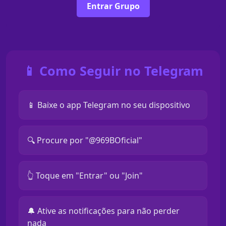
Entrar Grupo
📱 Como Seguir no Telegram
📱 Baixe o app Telegram no seu dispositivo
🔍 Procure por "@969BOficial"
👆 Toque em "Entrar" ou "Join"
🔔 Ative as notificações para não perder
nada