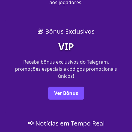
aos jogadores.
🎁 Bônus Exclusivos
VIP
Receba bônus exclusivos do Telegram,
promoções especiais e códigos promocionais
únicos!
Ver Bônus
📢 Notícias em Tempo Real