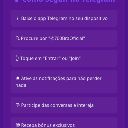
📱 Baixe o app Telegram no seu dispositivo
🔍 Procure por "@700BraOficial"
👆 Toque em "Entrar" ou "Join"
🔔 Ative as notificações para não perder
nada
💬 Participe das conversas e interaja
🎁 Receba bônus exclusivos