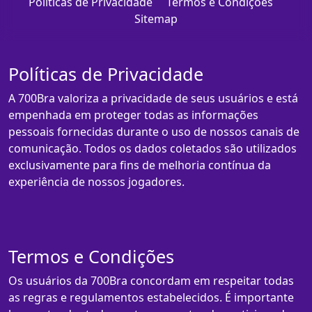
Políticas de Privacidade
Termos e Condições
Sitemap
Políticas de Privacidade
A 700Bra valoriza a privacidade de seus usuários e está
empenhada em proteger todas as informações
pessoais fornecidas durante o uso de nossos canais de
comunicação. Todos os dados coletados são utilizados
exclusivamente para fins de melhoria contínua da
experiência de nossos jogadores.
Termos e Condições
Os usuários da 700Bra concordam em respeitar todas
as regras e regulamentos estabelecidos. É importante