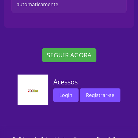
automaticamente
SEGUIR AGORA
Acessos
Login
Registrar-se