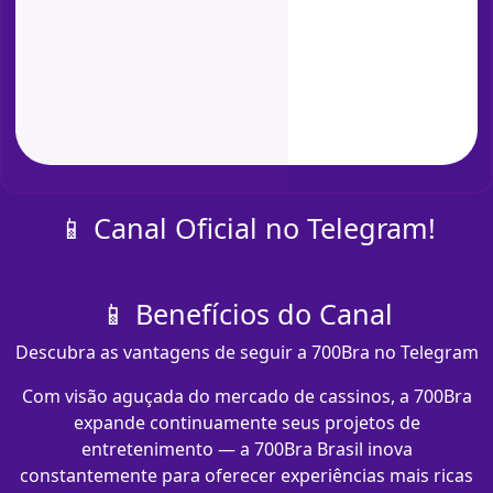
📱 Canal Oficial no Telegram!
📱 Benefícios do Canal
Descubra as vantagens de seguir a 700Bra no Telegram
Com visão aguçada do mercado de cassinos, a 700Bra
expande continuamente seus projetos de
entretenimento — a 700Bra Brasil inova
constantemente para oferecer experiências mais ricas