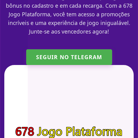
bônus no cadastro e em cada recarga. Com a 678
Jogo Plataforma, você tem acesso a promoções
incríveis e uma experiência de jogo inigualável.
Junte-se aos vencedores agora!
SEGUIR NO TELEGRAM