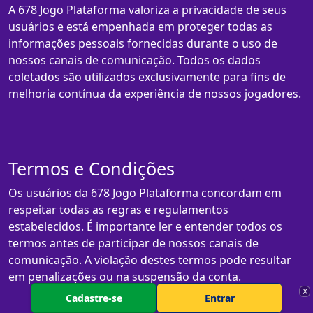
A 678 Jogo Plataforma valoriza a privacidade de seus
usuários e está empenhada em proteger todas as
informações pessoais fornecidas durante o uso de
nossos canais de comunicação. Todos os dados
coletados são utilizados exclusivamente para fins de
melhoria contínua da experiência de nossos jogadores.
Termos e Condições
Os usuários da 678 Jogo Plataforma concordam em
respeitar todas as regras e regulamentos
estabelecidos. É importante ler e entender todos os
termos antes de participar de nossos canais de
comunicação. A violação destes termos pode resultar
em penalizações ou na suspensão da conta.
X
Cadastre-se
Entrar