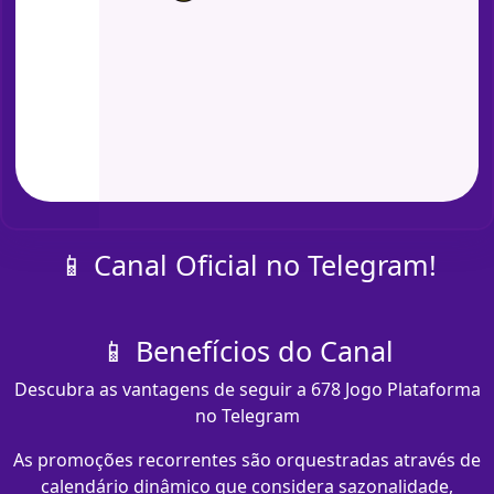
📱 Canal Oficial no Telegram!
📱 Benefícios do Canal
Descubra as vantagens de seguir a 678 Jogo Plataforma
no Telegram
As promoções recorrentes são orquestradas através de
calendário dinâmico que considera sazonalidade,