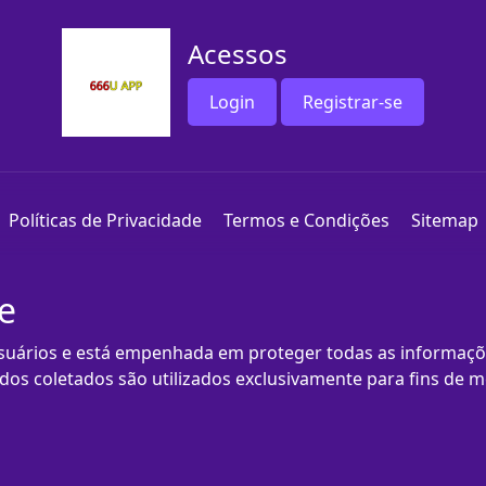
Acessos
Login
Registrar-se
Políticas de Privacidade
Termos e Condições
Sitemap
de
usuários e está empenhada em proteger todas as informaçõ
os coletados são utilizados exclusivamente para fins de m