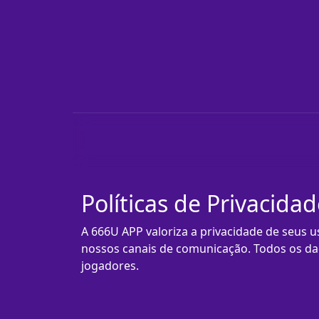
Políticas de Privacida
A 666U APP valoriza a privacidade de seus 
nossos canais de comunicação. Todos os dad
jogadores.