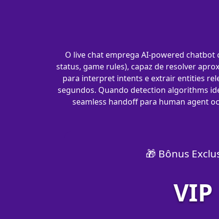
O live chat emprega AI-powered chatbot c
status, game rules), capaz de resolver apr
para interpret intents e extrair entities 
segundos. Quando detection algorithms iden
seamless handoff para human agent ocor
🎁 Bônus Exclu
VIP