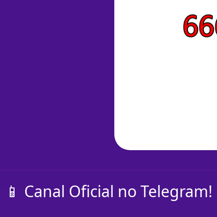
📱 Canal Oficial no Telegram!