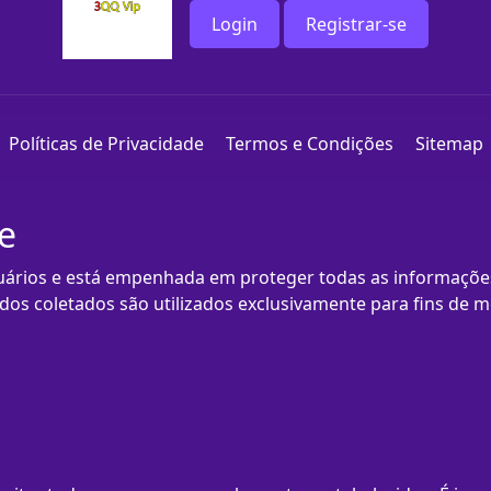
Login
Registrar-se
Políticas de Privacidade
Termos e Condições
Sitemap
de
suários e está empenhada em proteger todas as informaçõe
os coletados são utilizados exclusivamente para fins de m