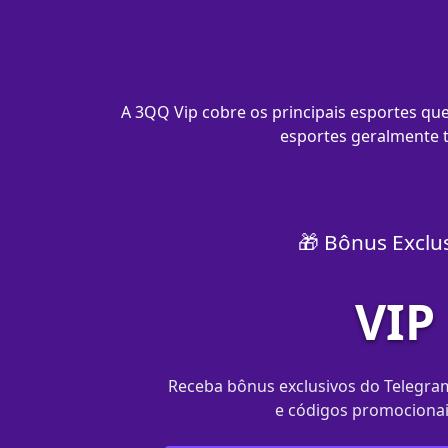
A 3QQ Vip cobre os principais esportes que 
esportes geralmente 
🎁 Bônus Exclu
VIP
Receba bônus exclusivos do Telegra
e códigos promocionai