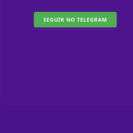
SEGUIR NO TELEGRAM