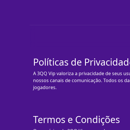
Políticas de Privacida
A 3QQ Vip valoriza a privacidade de seus u
nossos canais de comunicação. Todos os dad
jogadores.
Termos e Condições