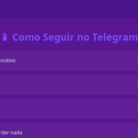
📱 Como Seguir no Telegram
ositivo
erder nada