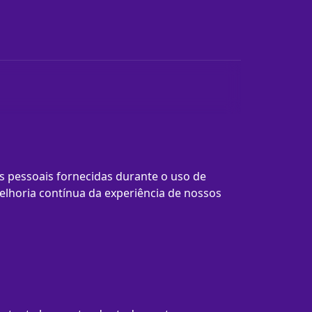
s pessoais fornecidas durante o uso de
elhoria contínua da experiência de nossos