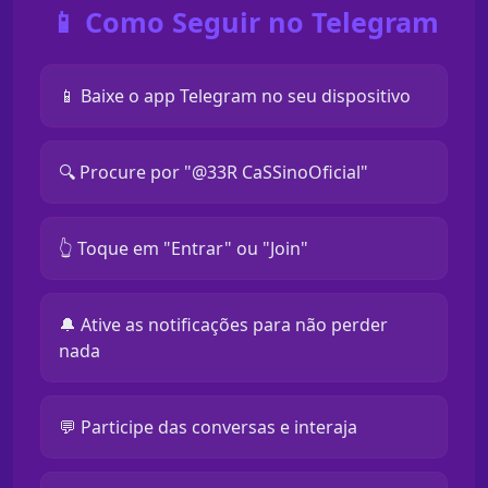
📱 Como Seguir no Telegram
📱 Baixe o app Telegram no seu dispositivo
🔍 Procure por "@33R CaSSinoOficial"
👆 Toque em "Entrar" ou "Join"
🔔 Ative as notificações para não perder
nada
💬 Participe das conversas e interaja