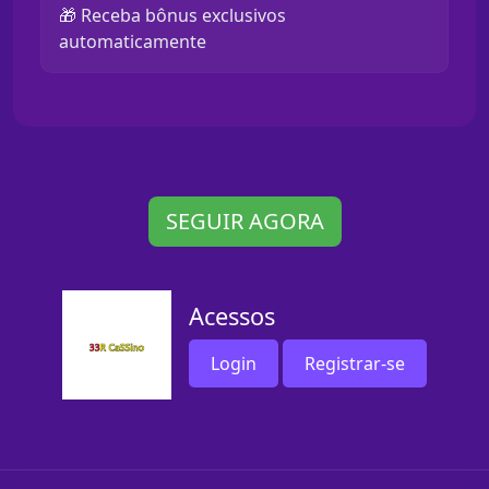
🎁 Receba bônus exclusivos
automaticamente
SEGUIR AGORA
Acessos
Login
Registrar-se